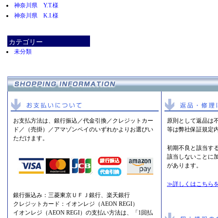
神奈川県 Y.T.様
神奈川県 K.I.様
カテゴリー
未分類
お支払方法は、銀行振込／代金引換／クレジットカー
原則として返品は
ド／（売掛）／アマゾンペイのいずれかよりお選びい
等は弊社保証規定
ただけます。
初期不良と該当す
該当しないことに
があります。
≫詳しくはこちら
銀行振込み：三菱東京ＵＦＪ銀行、楽天銀行
クレジットカード：イオンレジ（AEON REGI）
イオンレジ（AEON REGI）の支払い方法は、「1回払