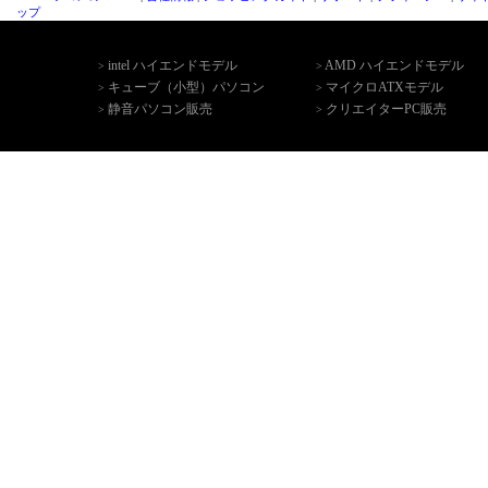
ップ
intel ハイエンドモデル
AMD ハイエンドモデル
>
>
キューブ（小型）パソコン
マイクロATXモデル
>
>
静音パソコン販売
クリエイターPC販売
>
>