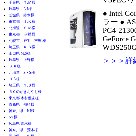
千葉県 Ｔ.Ｍ様
岐阜県 A.I様
●
Intel C
茨城県 鈴木様
ラー
●
AS
東京都 Ｊ.Ｋ様
北海道 Ｓ.Ｍ様
PC4-213
東京都 伊禮様
GeForce 
札幌市 戸羽 吉則 様
WDS250G
埼玉県 Ｋ.Ｓ様
山口県 M.S様
＞＞＞詳
岐阜県 上野様
Ｓ.Ｋ様
北海道 S・S様
Ｈ.A様
埼玉県 Ｙ.Ｓ様
５０のがきおやじ様
東京都 木村優志様
青森県 那須様
神奈川県 KI様
SY様
広島県 青木様
神奈川県 荒木様