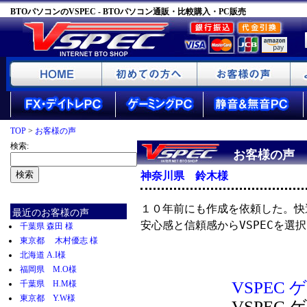
BTOパソコンのVSPEC - BTOパソコン通販・比較購入・PC販売
TOP
>
お客様の声
検索:
お客様の声
神奈川県 鈴木様
１０年前にも作成を依頼した。快
最近のお客様の声
安心感と信頼感からVSPECを選択。
千葉県 森田 様
東京都 木村優志 様
北海道 A.I様
福岡県 M.O様
VSPEC 
千葉県 H.M様
東京都 Y.W様
VSPEC 