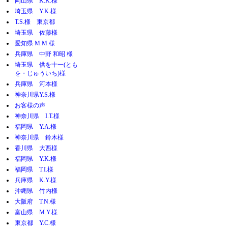
岡山県 K.K.様
埼玉県 Y.K.様
T.S.様 東京都
埼玉県 佐藤様
愛知県 M.M.様
兵庫県 中野 和昭 様
埼玉県 供を十一(とも
を・じゅういち)様
兵庫県 河本様
神奈川県Y.S.様
お客様の声
神奈川県 I.T.様
福岡県 Y.A.様
神奈川県 鈴木様
香川県 大西様
福岡県 Y.K.様
福岡県 T.I.様
兵庫県 K.Y.様
沖縄県 竹内様
大阪府 T.N.様
富山県 M.Y.様
東京都 Y.C.様