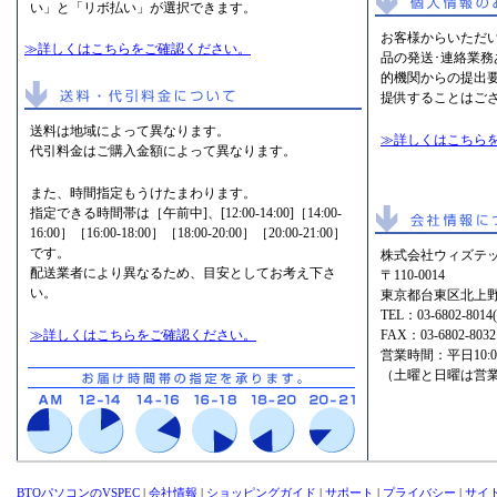
い」と「リボ払い」が選択できます。
お客様からいただ
≫詳しくはこちらをご確認ください。
品の発送･連絡業
的機関からの提出
提供することはご
送料は地域によって異なります。
≫詳しくはこちら
代引料金はご購入金額によって異なります。
また、時間指定もうけたまわります。
指定できる時間帯は［午前中]、[12:00-14:00]［14:00-
16:00］［16:00-18:00］［18:00-20:00］［20:00-21:00］
です。
株式会社ウィズテッ
配送業者により異なるため、目安としてお考え下さ
〒110-0014
い。
東京都台東区北上野2
TEL：
03-6802-8
≫詳しくはこちらをご確認ください。
FAX：03-6802-8032
営業時間：平日10:00-1
（土曜と日曜は営
BTOパソコンのVSPEC
|
会社情報
|
ショッピングガイド
|
サポート
|
プライバシー
|
サイ