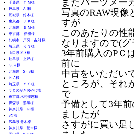
またパーツメー
千葉県 Ｔ.Ｍ様
岐阜県 A.I様
写真のRAW現像
茨城県 鈴木様
すが
東京都 Ｊ.Ｋ様
北海道 Ｓ.Ｍ様
このあたりの性
東京都 伊禮様
札幌市 戸羽 吉則 様
なりますので(グ
埼玉県 Ｋ.Ｓ様
3年前購入のPＣ
山口県 M.S様
岐阜県 上野様
前に
Ｓ.Ｋ様
中古をいただい
北海道 S・S様
Ｈ.A様
ところが、それが
埼玉県 Ｙ.Ｓ様
５０のがきおやじ様
で
東京都 木村優志様
予備として3年前
青森県 那須様
神奈川県 KI様
ましたが
SY様
さすがに買い足
広島県 青木様
神奈川県 荒木様