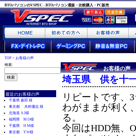
BTOパソコンのVSPEC - BTOパソコン通販・比較購入・PC販売
TOP
>
お客様の声
検索:
お客様の声
埼玉県 供を十一
最近のお客様の声
リピートです、
千葉県 森田 様
わがままが利く
東京都 木村優志 様
北海道 A.I様
る。
福岡県 M.O様
今回はHDD無、O
千葉県 H.M様
東京都 Y.W様