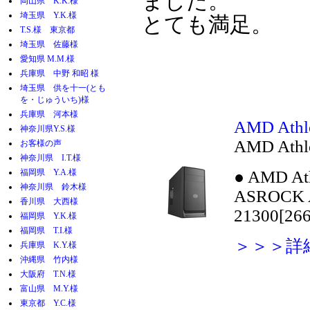
ました。
岡山県 K.K.様
埼玉県 Y.K.様
とても満足。
T.S.様 東京都
埼玉県 佐藤様
愛知県 M.M.様
兵庫県 中野 和昭 様
埼玉県 供を十一(とも
を・じゅういち)様
兵庫県 河本様
AMD At
神奈川県Y.S.様
AMD Ath
お客様の声
神奈川県 I.T.様
福岡県 Y.A.様
●
AMD Ath
神奈川県 鈴木様
ASROCK 
香川県 大西様
21300[2
福岡県 Y.K.様
福岡県 T.I.様
＞＞＞詳
兵庫県 K.Y.様
沖縄県 竹内様
大阪府 T.N.様
富山県 M.Y.様
東京都 Y.C.様