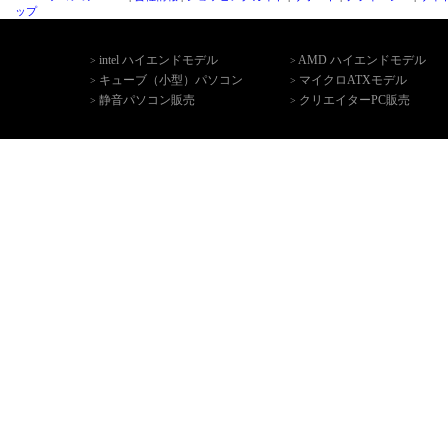
ップ
intel ハイエンドモデル
AMD ハイエンドモデル
>
>
キューブ（小型）パソコン
マイクロATXモデル
>
>
静音パソコン販売
クリエイターPC販売
>
>