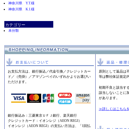
神奈川県 Y.T.様
神奈川県 K.I.様
カテゴリー
未分類
お支払方法は、銀行振込／代金引換／クレジットカー
原則として返品は
ド／（売掛）／アマゾンペイのいずれかよりお選びい
等は弊社保証規定
ただけます。
初期不良と該当す
該当しないことに
があります。
≫詳しくはこちら
銀行振込み：三菱東京ＵＦＪ銀行、楽天銀行
クレジットカード：イオンレジ（AEON REGI）
イオンレジ（AEON REGI）の支払い方法は、「1回払