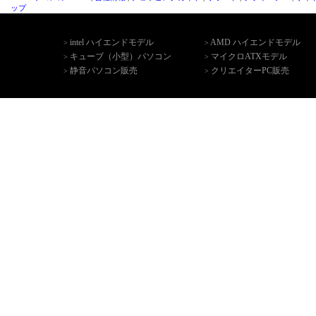
ップ
intel ハイエンドモデル
AMD ハイエンドモデル
>
>
キューブ（小型）パソコン
マイクロATXモデル
>
>
静音パソコン販売
クリエイターPC販売
>
>