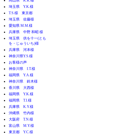
岡山県 K.K.様
埼玉県 Y.K.様
T.S.様 東京都
埼玉県 佐藤様
愛知県 M.M.様
兵庫県 中野 和昭 様
埼玉県 供を十一(とも
を・じゅういち)様
兵庫県 河本様
神奈川県Y.S.様
お客様の声
神奈川県 I.T.様
福岡県 Y.A.様
神奈川県 鈴木様
香川県 大西様
福岡県 Y.K.様
福岡県 T.I.様
兵庫県 K.Y.様
沖縄県 竹内様
大阪府 T.N.様
富山県 M.Y.様
東京都 Y.C.様