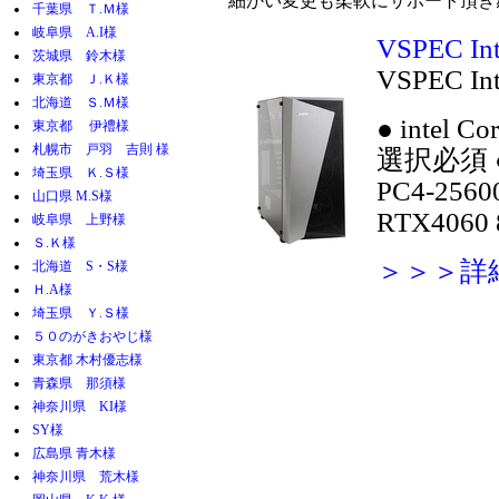
細かい変更も柔軟にサポート頂き
千葉県 Ｔ.Ｍ様
岐阜県 A.I様
VSPEC I
茨城県 鈴木様
VSPEC I
東京都 Ｊ.Ｋ様
北海道 Ｓ.Ｍ様
●
intel C
東京都 伊禮様
札幌市 戸羽 吉則 様
選択必須
埼玉県 Ｋ.Ｓ様
PC4-256
山口県 M.S様
RTX4060
岐阜県 上野様
Ｓ.Ｋ様
＞＞＞詳
北海道 S・S様
Ｈ.A様
埼玉県 Ｙ.Ｓ様
５０のがきおやじ様
東京都 木村優志様
青森県 那須様
神奈川県 KI様
SY様
広島県 青木様
神奈川県 荒木様