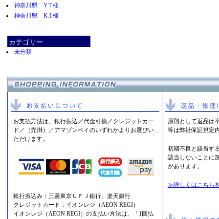
神奈川県 Y.T.様
神奈川県 K.I.様
カテゴリー
未分類
お支払方法は、銀行振込／代金引換／クレジットカー
原則として返品は
ド／（売掛）／アマゾンペイのいずれかよりお選びい
等は弊社保証規定
ただけます。
初期不良と該当す
該当しないことに
があります。
≫詳しくはこちら
銀行振込み：三菱東京ＵＦＪ銀行、楽天銀行
クレジットカード：イオンレジ（AEON REGI）
イオンレジ（AEON REGI）の支払い方法は、「1回払