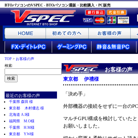
BTOパソコンのVSPEC - BTOパソコン通販・比較購入・PC販売
TOP
>
お客様の声
検索:
お客様の声
東京都 伊禮様
「決め手」
最近のお客様の声
千葉県 森田 様
外部機器の接続をせずに一台のP
東京都 木村優志 様
北海道 A.I様
マルチGPU構成を検討していた
福岡県 M.O様
​お願いしました。
千葉県 H.M様
東京都 Y.W様