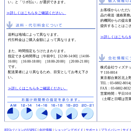
い」と「リボ払い」が選択できます。
お客様からいただ
≫詳しくはこちらをご確認ください。
品の発送･連絡業
的機関からの提出
提供することはご
送料は地域によって異なります。
≫詳しくはこちら
代引料金はご購入金額によって異なります。
また、時間指定もうけたまわります。
指定できる時間帯は［午前中]、[12:00-14:00]［14:00-
16:00］［16:00-18:00］［18:00-20:00］［20:00-21:00］
です。
株式会社ウィズテッ
配送業者により異なるため、目安としてお考え下さ
〒110-0014
い。
東京都台東区北上野2
TEL：
03-6802-8
≫詳しくはこちらをご確認ください。
FAX：03-6802-8032
営業時間：平日10:00-1
（土曜と日曜は営
BTOパソコンのVSPEC
|
会社情報
|
ショッピングガイド
|
サポート
|
プライバシー
|
サイ