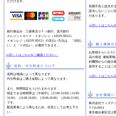
ただけます。
初期不良と該当す
該当しないことに
があります。
≫詳しくはこちら
銀行振込み：三菱東京ＵＦＪ銀行、楽天銀行
クレジットカード：イオンレジ（AEON REGI）
イオンレジ（AEON REGI）の支払い方法は、「1回払
い」と「リボ払い」が選択できます。
お客様からいただ
≫詳しくはこちらをご確認ください。
品の発送･連絡業
的機関からの提出
提供することはご
送料は地域によって異なります。
≫詳しくはこちら
代引料金はご購入金額によって異なります。
また、時間指定もうけたまわります。
指定できる時間帯は［午前中]、[12:00-14:00]［14:00-
16:00］［16:00-18:00］［18:00-20:00］［20:00-21:00］
です。
株式会社ウィズテッ
配送業者により異なるため、目安としてお考え下さ
〒110-0014
い。
東京都台東区北上野2