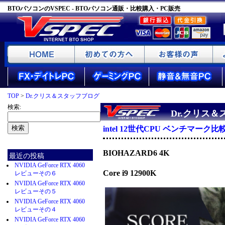
BTOパソコンのVSPEC - BTOパソコン通販・比較購入・PC販売
TOP
>
Dr.クリス＆スタッフブログ
検索:
Dr.クリス
intel 12世代CPU ベンチマーク比
BIOHAZARD6 4K
最近の投稿
NVIDIA GeForce RTX 4060
Core i9 12900K
レビューその６
NVIDIA GeForce RTX 4060
レビューその５
NVIDIA GeForce RTX 4060
レビューその４
NVIDIA GeForce RTX 4060