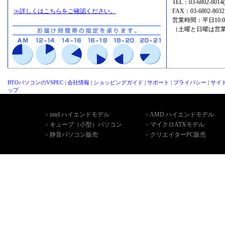
TEL：
03-6802-8
≫詳しくはこちらをご確認ください。
FAX：03-6802-8032
営業時間：平日10:00-1
（土曜と日曜は営
BTOパソコンのVSPEC
|
会社情報
|
ショッピングガイド
|
サポート
|
プライバシー
|
サイ
ップ
intel ハイエンドモデル
AMD ハイエンドモデル
>
>
キューブ（小型）パソコン
マイクロATXモデル
>
>
静音パソコン販売
クリエイターPC販売
>
>