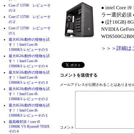
Core i7 13700 レビューそ
●
intel Core 
の３
ラー選択必須
Core i7 13700 レビューそ
●
(計16GB) 8G
の２
Core i7 13700 レビューそ
NVIDIA GeFor
の１
WDS500G2B0C
最大6GHz動作の怪物を試
す！！Intel Core i9-
＞＞＞詳細は
13900KS レビューその５
最大6GHz動作の怪物を試
す！！Intel Core i9-
13900KS レビューその４
最大6GHz動作の怪物を試
コメントを送信する
す！！Intel Core i9-
13900KS レビューその３
メールアドレスが公開されることはありませ
最大6GHz動作の怪物を試
す！！Intel Core i9-
13900KS レビューその２
最大6GHz動作の怪物を試
す！！Intel Core i9-
13900KS レビューその１
最高峰対決！core i9
13900K VS Ryzren9 7950X
コメント
その４