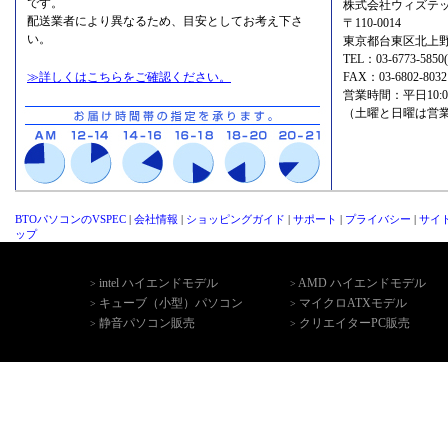
です。
株式会社ウィズテッ
配送業者により異なるため、目安としてお考え下さ
〒110-0014
い。
東京都台東区北上野2
TEL：
03-6773-5
≫詳しくはこちらをご確認ください。
FAX：03-6802-8032
営業時間：平日10:00-1
（土曜と日曜は営
BTOパソコンのVSPEC
|
会社情報
|
ショッピングガイド
|
サポート
|
プライバシー
|
サイ
ップ
intel ハイエンドモデル
AMD ハイエンドモデル
>
>
キューブ（小型）パソコン
マイクロATXモデル
>
>
静音パソコン販売
クリエイターPC販売
>
>