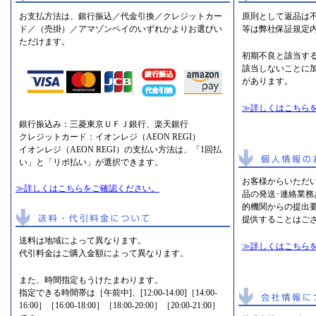
お支払方法は、銀行振込／代金引換／クレジットカー
原則として返品は
ド／（売掛）／アマゾンペイのいずれかよりお選びい
等は弊社保証規定
ただけます。
初期不良と該当す
該当しないことに
があります。
≫詳しくはこちら
銀行振込み：三菱東京ＵＦＪ銀行、楽天銀行
クレジットカード：イオンレジ（AEON REGI）
イオンレジ（AEON REGI）の支払い方法は、「1回払
い」と「リボ払い」が選択できます。
お客様からいただ
≫詳しくはこちらをご確認ください。
品の発送･連絡業
的機関からの提出
提供することはご
送料は地域によって異なります。
≫詳しくはこちら
代引料金はご購入金額によって異なります。
また、時間指定もうけたまわります。
指定できる時間帯は［午前中]、[12:00-14:00]［14:00-
16:00］［16:00-18:00］［18:00-20:00］［20:00-21:00］