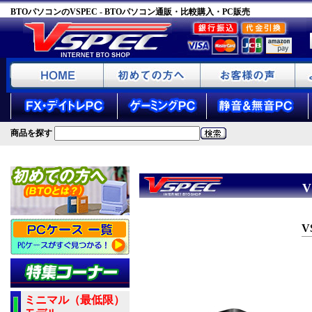
BTOパソコンのVSPEC - BTOパソコン通販・比較購入・PC販売
商品を探す
V
V
ミニマル（最低限）