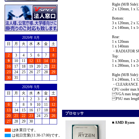
Right (M/B Side):
2 x 120mm, 1 x 
Bottom:
3 x 120mm, 2 x
2 x 140mm, 1 
Rear:
2026年 8月
1 x 120mm
日
月
火
水
木
金
土
1 x 140mm
1
・RADIATOR S
2
3
4
5
6
7
8
Top:
9
10
11
12
13
14
15
1 x 360mm, 1 x
1 x 280mm, 1 x 
16
17
18
19
20
21
22
23
24
25
26
27
28
29
Right (M/B Side):
30
31
1 x 240mm, 1 x 
・CLEARANCE
2026年 9月
CPU cooler max 
日
月
火
水
木
金
土
VGA max lengt
PSU max lengt
1
2
3
4
5
6
7
8
9
10
11
12
13
14
15
16
17
18
19
プロセッサ
20
21
22
23
24
25
26
27
28
29
30
■ AMD Ryzen
は休業日です。
は祝日営業(11:30-17:00)です。