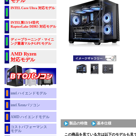
モデル
INTEL Core Ultra 対応モデル
INTEL第13/14世代
RaptorLake DDR5 対応モデル
ディープラーニング・マイニ
ング最適マルチGPUモデル
AMD Ryzen
対応モデル
intel ハイエンドモデル
intel Xeonパソコン
AMD ハイエンドモデル
製品の特徴
基本仕様
コストパフォーマンス
モデル
この商品を見ている方は以下のモデルも見