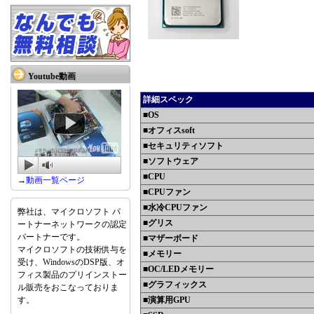
Youtube動画
詳細スペック
■OS
■オフィスsoft
■セキュリティソフト
■ソフトウェア
■CPU
→
動画一覧ページ
■CPUファン
■水冷CPUファン
弊社は、マイクロソフト パ
■グリス
ートナーネットワークの認定
パートナーです。
■マザーボード
マイクロソフトの技術供与を
■メモリー
受け、WindowsのDSP版、オ
■OC/LEDメモリー
フィス製品のプリインストー
■グラフィックス
ル販売をおこなっておりま
す。
■演算用GPU