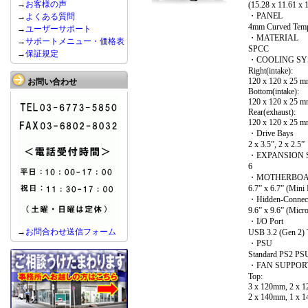
→
お客様の声
(15.28 x 11.61 x 
・PANEL
→
よくある質問
4mm Curved Temp
→
ユーザーサポート
・MATERIAL
→
サポートメニュー・価格表
SPCC
→
保証規定
・COOLING SY
Right(intake):
120 x 120 x 25 m
お問い合わせ
Bottom(intake):
120 x 120 x 25 m
Rear(exhaust):
120 x 120 x 25 m
・Drive Bays
2 x 3.5”, 2 x 2.5”
・EXPANSION 
6
・MOTHERBOA
6.7” x 6.7” (Mini
・Hidden-Connect
9.6” x 9.6” (Micr
・I/O Port
→
お問合わせ送信フォーム
USB 3.2 (Gen 2) 
・PSU
Standard PS2 PSU
・FAN SUPPOR
Top:
3 x 120mm, 2 x
2 x 140mm, 1 x 