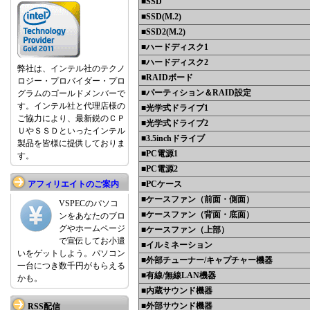
■SSD
■SSD(M.2)
■SSD2(M.2)
■ハードディスク1
■ハードディスク2
弊社は、インテル社のテクノ
■RAIDボード
ロジー・プロバイダー・プロ
■パーティション＆RAID設定
グラムのゴールドメンバーで
す。インテル社と代理店様の
■光学式ドライブ1
ご協力により、最新鋭のＣＰ
■光学式ドライブ2
ＵやＳＳＤといったインテル
■3.5inchドライブ
製品を皆様に提供しておりま
■PC電源1
す。
■PC電源2
アフィリエイトのご案内
■PCケース
■ケースファン（前面・側面）
VSPECのパソコ
■ケースファン（背面・底面）
ンをあなたのブロ
グやホームページ
■ケースファン（上部）
で宣伝してお小遣
■イルミネーション
いをゲットしよう。パソコン
■外部チューナー/キャプチャー機器
一台につき数千円がもらえる
■有線/無線LAN機器
かも。
■内蔵サウンド機器
■外部サウンド機器
RSS配信