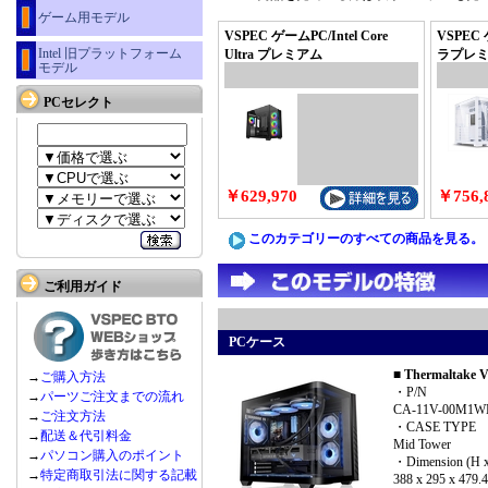
ゲーム用モデル
VSPEC ゲームPC/Intel Core
VSPEC
Intel 旧プラットフォーム
Ultra プレミアム
ラプレ
モデル
PCセレクト
￥629,970
￥756,
このカテゴリーのすべての商品を見る。
ご利用ガイド
PCケース
■ Thermaltake 
→
ご購入方法
・P/N
→
パーツご注文までの流れ
CA-11V-00M1W
→
ご注文方法
・CASE TYPE
→
配送＆代引料金
Mid Tower
→
パソコン購入のポイント
・Dimension (H 
→
特定商取引法に関する記載
388 x 295 x 479.