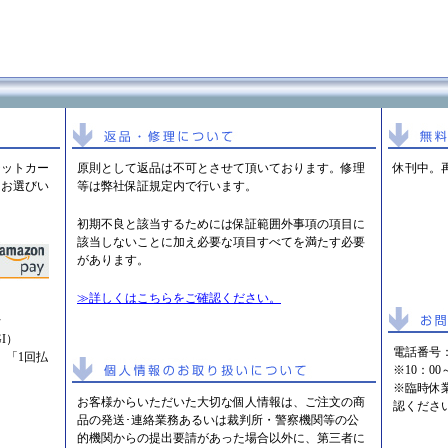
ジットカー
原則として返品は不可とさせて頂いております。修理
休刊中。
りお選びい
等は弊社保証規定内で行います。
初期不良と該当するためには保証範囲外事項の項目に
該当しないことに加え必要な項目すべてを満たす必要
があります。
≫詳しくはこちらをご確認ください。
行
I）
電話番号
、「1回払
※10：0
※臨時休
お客様からいただいた大切な個人情報は、ご注文の商
認くださ
品の発送･連絡業務あるいは裁判所・警察機関等の公
的機関からの提出要請があった場合以外に、第三者に