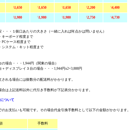
\1,650
\1,650
\1,650
\2,200
\4,400
\1,980
\1,980
\1,980
\2,750
\4,730
安・・・１個口あたりの大きさ（一緒に入れば何点かは問いません）
・キーボード程度まで
・PCケース程度まで
・システム・キット程度まで
の場合・・・1,944円（関東の場合）
＋ディスプレイ３台の場合・・・1,944円x2=3,888円
文される場合には個数分の配送料がかかります。
場合は上記送料以外に代引き手数料が下記表分かかります。
金について
でのお支払いも可能です。その場合代金引換手数料として以下の金額がかかります
額
手数料