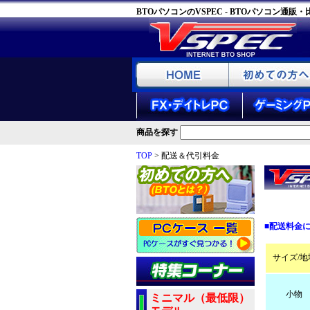
BTOパソコンのVSPEC - BTOパソコン通販
商品を探す
TOP
> 配送＆代引料金
■配送料金
サイズ/地
小物
ミニマル（最低限）