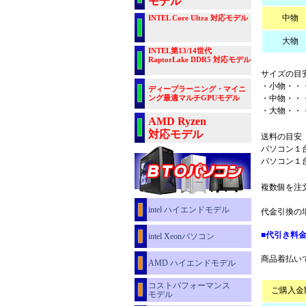
モデル
中物
INTEL Core Ultra 対応モデル
大物
INTEL第13/14世代
RaptorLake DDR5 対応モデル
サイズの目
・小物・・
ディープラーニング・マイニ
ング最適マルチGPUモデル
・中物・・
・大物・・
AMD Ryzen
対応モデル
送料の目安
パソコン１台
パソコン１台
複数個を注
intel ハイエンドモデル
代金引換の
■代引き料
intel Xeonパソコン
商品着払い
AMD ハイエンドモデル
コストパフォーマンス
ご購入金
モデル