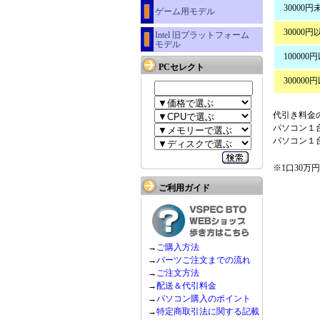
30000円
ゲーム用モデル
30000円以
Intel 旧プラットフォーム
モデル
100000円
PCセレクト
300000
代引き料金の目
パソコン１台
パソコン１台
※1口30万
ご利用ガイド
→
ご購入方法
→
パーツご注文までの流れ
→
ご注文方法
→
配送＆代引料金
→
パソコン購入のポイント
→
特定商取引法に関する記載