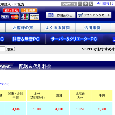
会社情報
|
シ
・比較購入・PC販売
VSPECがおすすめするi
配送＆代引料金
について
関東・北陸
本州
北海道
域
四国
沖縄
中部
（左記以外）
九州
\1,100
\1,100
\1,650
\3,300
\1,100