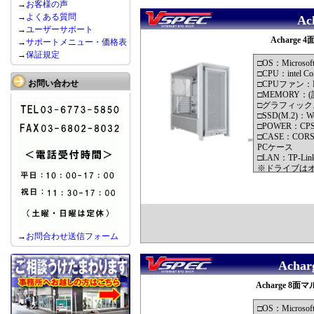
→
お客様の声
→
よくある質問
A
→
ユーザーサポート
Acharge
→
サポートメニュー・価格表
→
保証規定
□OS：Microsof
□CPU：intel Cor
お問い合わせ
□CPUファン：Noc
□MEMORY：(計3
□グラフィックス：
□SSD(M.2)：Wes
□POWER：CPS Y
□CASE：CORSAI
PCケース
□LAN：TP-Link 
※ドライブは
※モニターは
→
お問合わせ送信フォーム
Acha
Acharge 8面マ
□OS：Microsof