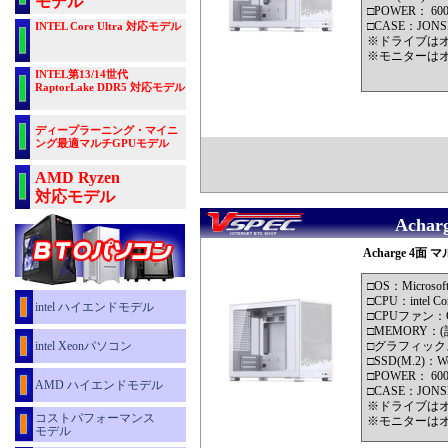
モデル
□POWER： 60
□CASE：JONSB
INTEL Core Ultra 対応モデル
※ドライブは
※モニターは
INTEL第13/14世代
RaptorLake DDR5 対応モデル
ディープラーニング・マイニ
ング最適マルチGPUモデル
AMD Ryzen
対応モデル
Achar
Acharge 4面 マ
□OS：Microsof
□CPU：intel Cor
intel ハイエンドモデル
□CPUファン
□MEMORY：(計3
intel Xeonパソコン
□グラフィックス：
□SSD(M.2)：Wes
□POWER： 60
AMD ハイエンドモデル
□CASE：JONSB
※ドライブは
コストパフォーマンス
※モニターは
モデル