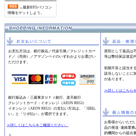
→最新BTOパソコン
情報をゲットしよう。
お支払方法は、銀行振込／代金引換／クレジットカー
原則として返品は
ド／（売掛）／アマゾンペイのいずれかよりお選びい
等は弊社保証規定
ただけます。
初期不良と該当す
該当しないことに
があります。
≫詳しくはこちら
銀行振込み：三菱東京ＵＦＪ銀行、楽天銀行
クレジットカード：イオンレジ（AEON REGI）
イオンレジ（AEON REGI）の支払い方法は、「1回払
い」と「リボ払い」が選択できます。
お客様からいただ
≫詳しくはこちらをご確認ください。
品の発送･連絡業
的機関からの提出