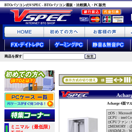
BTOパソコンのVSPEC - BTOパソコン通販・比較購入・PC販売
商品を探す
Achar
Acharge 4面マル
□OS：Microsof
□CPU：intel Cor
□CPUファン
ミニマル（最低限）
□MEMORY：(計1
□SSD(M.2)：Wes