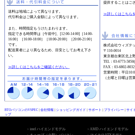
提供することはご
送料は地域によって異なります。
≫詳しくはこちら
代引料金はご購入金額によって異なります。
また、時間指定もうけたまわります。
指定できる時間帯は［午前中]、[12:00-14:00]［14:00-
16:00］［16:00-18:00］［18:00-20:00］［20:00-21:00］
です。
株式会社ウィズテッ
配送業者により異なるため、目安としてお考え下さ
〒110-0014
い。
東京都台東区北上野2
TEL：
03-6773-5
≫詳しくはこちらをご確認ください。
FAX：03-6802-8032
営業時間：平日10:00-1
（土曜と日曜は営
BTOパソコンのVSPEC
|
会社情報
|
ショッピングガイド
|
サポート
|
プライバシー
|
サイ
ップ
intel ハイエンドモデル
AMD ハイエンドモデル
>
>