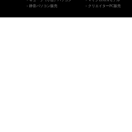
キューブ（小型）パソコン
マイクロATXモデル
>
>
静音パソコン販売
クリエイターPC販売
>
>