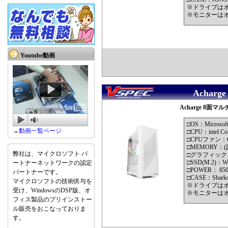
※ドライブは
※モニターは
Youtube動画
Acharg
Acharge 8面マルチ
□OS：Microsof
→
動画一覧ページ
□CPU：intel Cor
□CPUファン：C
□MEMORY：(計3
弊社は、マイクロソフト パ
□グラフィックス：N
□SSD(M.2)：Wes
ートナーネットワークの認定
□POWER： 8
パートナーです。
□CASE：Shark
マイクロソフトの技術供与を
※ドライブは
受け、WindowsのDSP版、オ
※モニターは
フィス製品のプリインストー
ル販売をおこなっておりま
す。