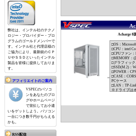
A
弊社は、インテル社のテクノ
Acharg
ロジー・プロバイダー・プロ
グラムのゴールドメンバーで
□OS：Microsof
す。インテル社と代理店様の
□CPU：intel Cor
ご協力により、最新鋭のＣＰ
□CPUファン：Noc
ＵやＳＳＤといったインテル
□MEMORY：(計3
□グラフィックス：
製品を皆様に提供しておりま
□SSD(M.2)：Wes
す。
□POWER：CPS Y
□CASE：CORSAI
アフィリエイトのご案内
PCケース
□LAN：TP-Link 
VSPECのパソコ
※ドライブは
※モニターは
ンをあなたのブロ
グやホームページ
で宣伝してお小遣
いをゲットしよう。パソコン
一台につき数千円がもらえる
かも。
RSS配信