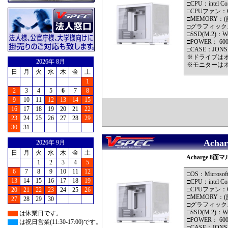
□CPU：intel Cor
□CPUファン
□MEMORY：(計1
□グラフィックス：I
□SSD(M.2)：Wes
□POWER： 60
□CASE：JONSB
※ドライブは
2026年 8月
※モニターは
日
月
火
水
木
金
土
1
2
3
4
5
6
7
8
9
10
11
12
13
14
15
16
17
18
19
20
21
22
23
24
25
26
27
28
29
30
31
Acha
2026年 9月
日
月
火
水
木
金
土
Acharge 8面マ
1
2
3
4
5
6
7
8
9
10
11
12
□OS：Microsof
13
14
15
16
17
18
19
□CPU：intel Cor
□CPUファン
20
21
22
23
24
25
26
□MEMORY：(計3
27
28
29
30
□グラフィックス：
□SSD(M.2)：Wes
は休業日です。
□POWER： 60
は祝日営業(11:30-17:00)です。
□CASE：JONSB