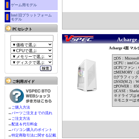
ゲーム用モデル
Intel 旧プラットフォーム
モデル
PCセレクト
Acharg
Acharge 4面 マル
□OS：Microsof
□CPU：intel Cor
□CPUファン：C
□MEMORY：(計3
□グラフィックス：N
ご利用ガイド
□SSD(M.2)：Wes
□POWER： 8
□CASE：Shark
※ドライブは
※モニターは
→
ご購入方法
→
パーツご注文までの流れ
→
ご注文方法
→
配送＆代引料金
→
パソコン購入のポイント
→
特定商取引法に関する記載